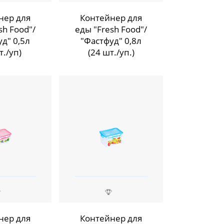
нер для
Контейнер для
sh Food"/
еды "Fresh Food"/
д" 0,5л
"Фастфуд" 0,8л
т./уп)
(24 шт./уп.)
нер для
Контейнер для