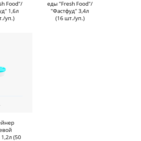
sh Food"/
еды "Fresh Food"/
д" 1,6л
"Фастфуд" 3,4л
./уп.)
(16 шт./уп.)
ейнер
евой
1,2л (50