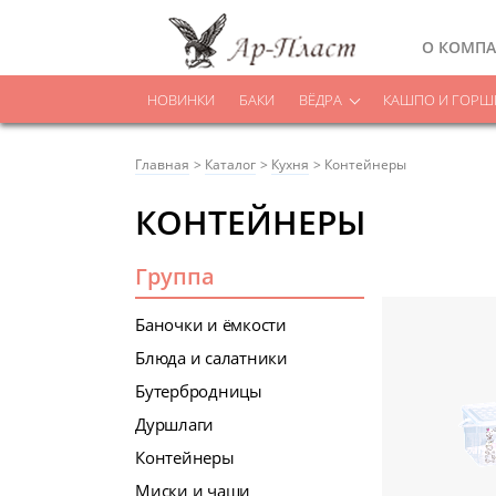
О КОМП
НОВИНКИ
БАКИ
ВЁДРА
КАШПО И ГОРШК
Главная
Каталог
Кухня
Контейнеры
КОНТЕЙНЕРЫ
Группа
Баночки и ёмкости
Блюда и салатники
Бутербродницы
Дуршлаги
Контейнеры
Миски и чаши