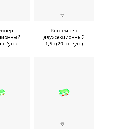
ейнер
Контейнер
ционный
двухсекционный
шт./уп.)
1,6л (20 шт./уп.)