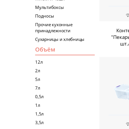
Мультибоксы
Подносы
Прочие кухонные
Конт
принадлежности
"Пекарь
Сухарницы и хлебницы
шт.
Объём
12л
2л
5л
7л
0,5л
1л
1,5л
3,5л