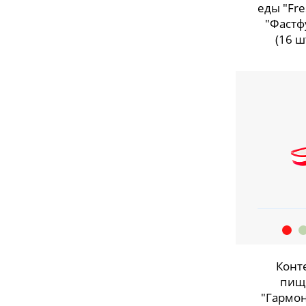
еды "Fre
"Фастф
(16 ш
Конт
пищ
"Гармон