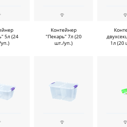
ейнер
Контейнер
Конт
" 5л (24
"Пекарь" 7л (20
двухсек
/уп.)
шт./уп.)
1л (20 