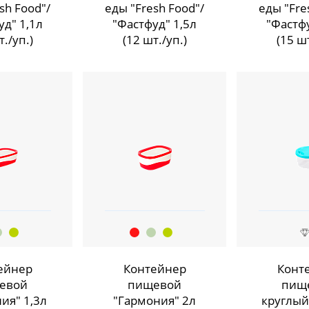
sh Food"/
еды "Fresh Food"/
еды "Fre
уд" 1,1л
"Фастфуд" 1,5л
"Фастфу
т./уп.)
(12 шт./уп.)
(15 шт
ейнер
Контейнер
Конт
евой
пищевой
пищ
ия" 1,3л
"Гармония" 2л
круглый 