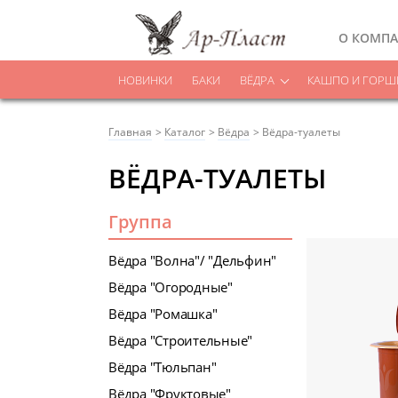
О КОМП
НОВИНКИ
БАКИ
ВЁДРА
КАШПО И ГОРШК
Главная
Каталог
Вёдра
Вёдра-туалеты
ВЁДРА-ТУАЛЕТЫ
Группа
Вёдра "Волна"/ "Дельфин"
Вёдра "Огородные"
Вёдра "Ромашка"
Вёдра "Строительные"
Вёдра "Тюльпан"
Вёдра "Фруктовые"