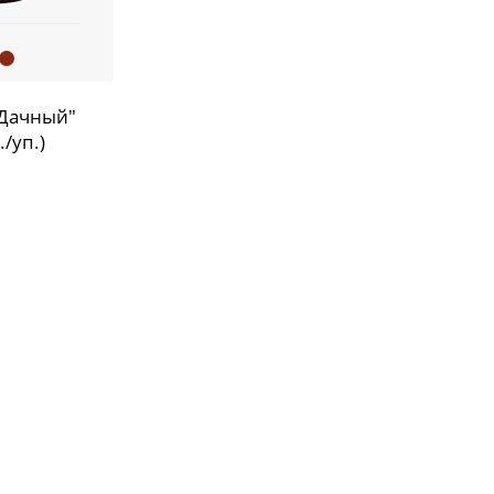
"Дачный"
./уп.)