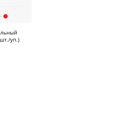
альный
шт./уп.)