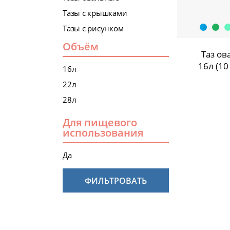
Тазы с крышками
Тазы с рисунком
Объём
Таз о
16л (10
16л
22л
28л
Для пищевого
использования
Да
ФИЛЬТРОВАТЬ