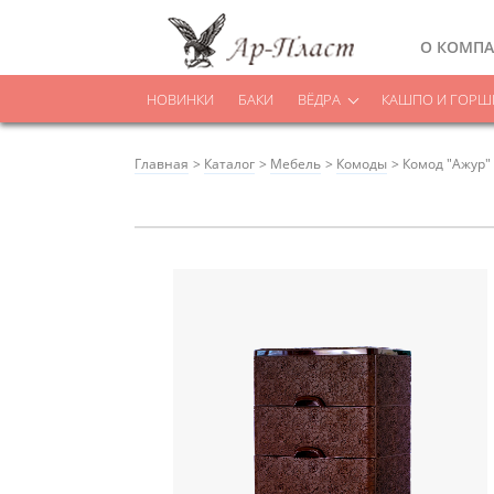
О КОМП
НОВИНКИ
БАКИ
ВЁДРА
КАШПО И ГОРШК
Главная
Каталог
Мебель
Комоды
Комод "Ажур" 