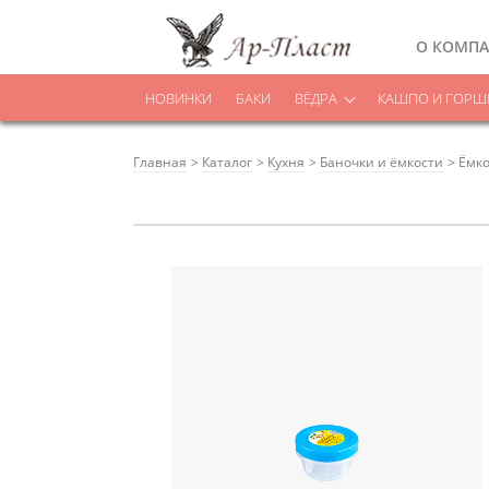
О КОМП
НОВИНКИ
БАКИ
ВЁДРА
КАШПО И ГОРШК
Главная
Каталог
Кухня
Баночки и ёмкости
Ёмко